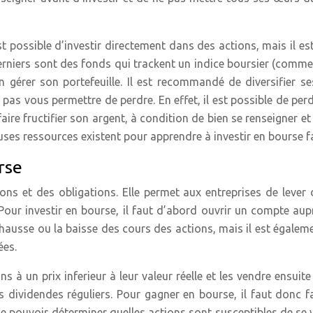
Il est possible d’investir directement dans des actions, mais i
rniers sont des fonds qui trackent un indice boursier (comme
en gérer son portefeuille. Il est recommandé de diversifier se
pas vous permettre de perdre. En effet, il est possible de perd
faire fructifier son argent, à condition de bien se renseigner e
ses ressources existent pour apprendre à investir en bourse f
rse
ns et des obligations. Elle permet aux entreprises de lever
our investir en bourse, il faut d’abord ouvrir un compte auprè
a hausse ou la baisse des cours des actions, mais il est égale
ées.
ns à un prix inferieur à leur valeur réelle et les vendre ensuite
 dividendes réguliers. Pour gagner en bourse, il faut donc fai
 de pouvoir déterminer quelles actions sont susceptibles de se v