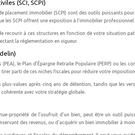
viles (SCI, SCPI)
s de placement immobilier (SCPI) sont des outils puissants pour
ue les SCPI offrent une exposition à l’immobilier professionne
e recourir à ces structures en fonction de votre situation patr
ectant la réglementation en vigueur.
delin)
ns (PEA), le Plan d’Épargne Retraite Populaire (PERP) ou les 
 tirer parti de ces niches fiscales pour réduire votre impositio
s plus-values après cinq ans de détention, tandis que les ve
 cohérente avec votre stratégie globale.
e-propriété de l’usufruit d’un bien, peut être un outil puiss
servant des revenus, ou d’acquérir un bien immobilier à moin
és juridiques et fiscales du démembrement. Il peut vous guider